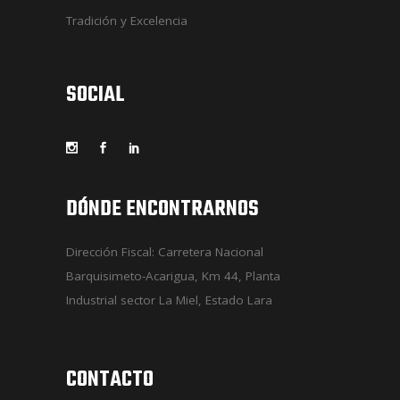
Tradición y Excelencia
SOCIAL
DÓNDE ENCONTRARNOS
Dirección Fiscal: Carretera Nacional
Barquisimeto-Acarigua, Km 44, Planta
Industrial sector La Miel, Estado Lara
CONTACTO