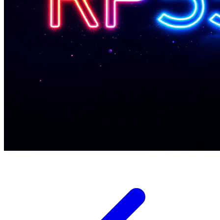
Twistshake
TY Toys
U
V
Veja
Vitaflow
Vtech
W
Waterland
Wellness
X