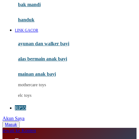
Moby
bak mandi
Momami
handuk
Mothercare
LINK GACOR
Mustela
ayunan dan walker bayi
My Buddy Tag
My K
alas bermain anak bayi
N
mainan anak bayi
Naif
mothercare toys
Nike
elc toys
Nordic Natural
RP55
Nuby
Akun Saya
Nuna
Masuk
lewati ke Konten
O