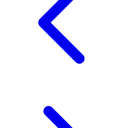
Xootz
Y
Yamatoya
Z
Zaxy
Zoggs
0-9
4Moms
59S