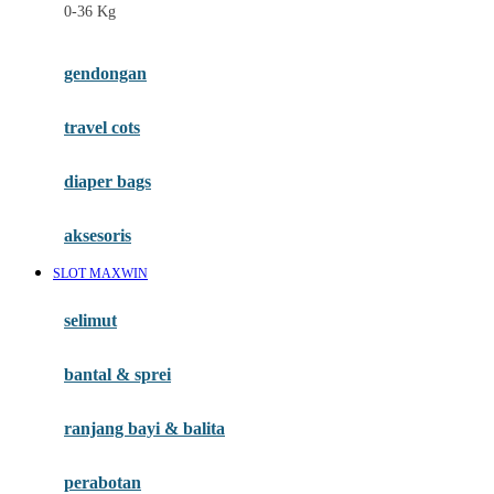
0-36 Kg
Fisher Price
Flipper
gendongan
Friends Of Sally
travel cots
G
diaper bags
Gb
Geko
aksesoris
Graco
SLOT MAXWIN
Gund
selimut
H
bantal & sprei
Habbie
Haenim
ranjang bayi & balita
Happy Horse
perabotan