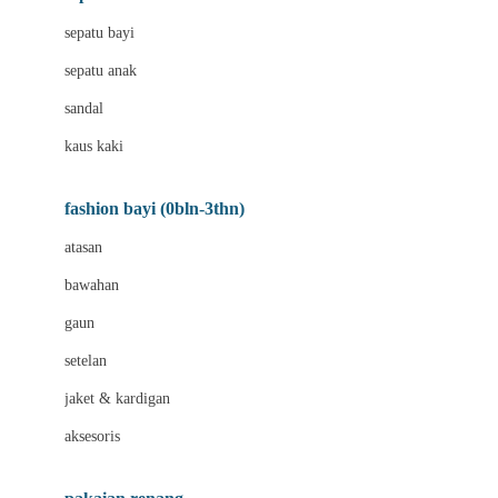
Bio Oil
sepatu bayi
Biolane
sepatu anak
Bite Fighters
sandal
Bizzi Growin
kaus kaki
Blackmores
fashion bayi (0bln-3thn)
Blooming Marvellous
atasan
Bonnels
bawahan
Bravado
gaun
Bruder
setelan
Brush Baby
jaket & kardigan
Buds Organics
aksesoris
Bugaboo
Buggygear