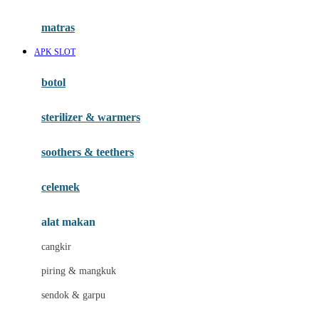
Happy Tummy
Hauck
matras
Havaianas
APK SLOT
Hegen
botol
Hot Wheels
sterilizer & warmers
Hybrid
soothers & teethers
I
Inlacta DHA
celemek
Interlac
alat makan
Ivenet
cangkir
J
piring & mangkuk
Jack N Jill
sendok & garpu
Joie