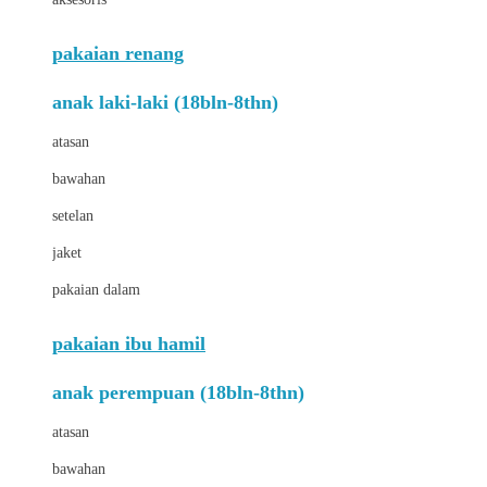
pakaian renang
anak laki-laki (18bln-8thn)
atasan
bawahan
setelan
jaket
pakaian dalam
pakaian ibu hamil
anak perempuan (18bln-8thn)
atasan
bawahan