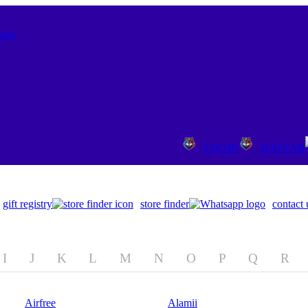
istry
LOGIN
DAFTAR
gift registry
store finder
contact 
I
J
K
L
M
N
O
P
Q
R
Airfree
Alamii