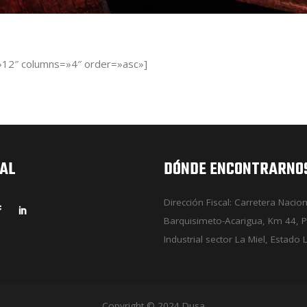
»12″ columns=»4″ order=»asc»]
IAL
DÓNDE ENCONTRARNO
Dirección Fiscal: Carretera Nacion
Barquisimeto-Acarigua, Km 44, P
Industrial sector La Miel, Estado 
Copyright © 2024 Dusa