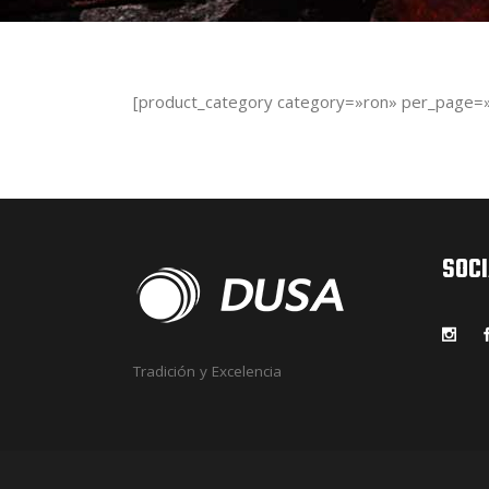
[product_category category=»ron» per_page=
SOC
Tradición y Excelencia