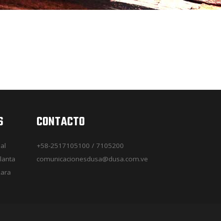
S
CONTACTO
al
+58-2517105100 / 7105200
lanta
comunicacionesdusa@dusa.com.ve
Lara