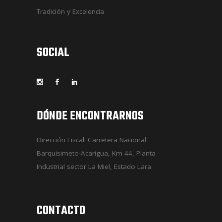
Tradición y Excelencia
SOCIAL
DÓNDE ENCONTRARNOS
Dirección Fiscal: Carretera Nacional
Barquisimeto-Acarigua, Km 44, Planta
Industrial sector La Miel, Estado Lara
CONTACTO