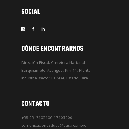
SOCIAL
DÓNDE ENCONTRARNOS
Dirección Fiscal: Carretera Nacional
Barquisimeto-Acarigua, Km 44, Planta
Industrial sector La Miel, Estado Lara
CONTACTO
+58-2517105100 / 7105200
comunicacionesdusa@dusa.com.ve