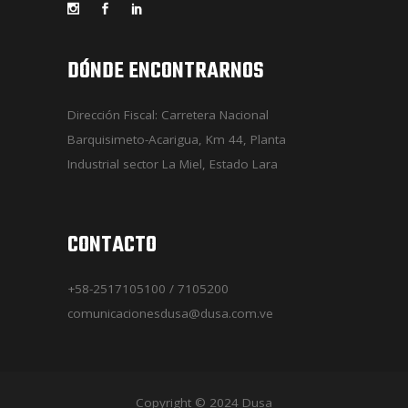
DÓNDE ENCONTRARNOS
Dirección Fiscal: Carretera Nacional
Barquisimeto-Acarigua, Km 44, Planta
Industrial sector La Miel, Estado Lara
CONTACTO
+58-2517105100 / 7105200
comunicacionesdusa@dusa.com.ve
Copyright © 2024 Dusa